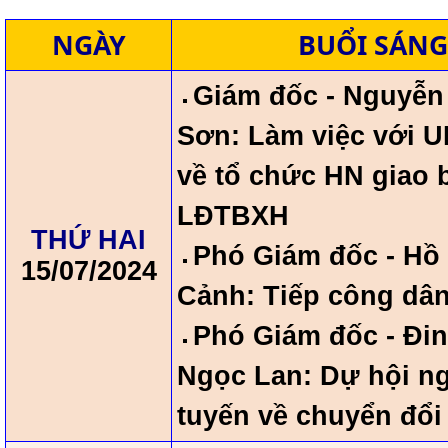
NGÀY
BUỔI SÁNG
Giám đốc - Nguyễn
Sơn: Làm việc với U
về tổ chức HN giao 
LĐTBXH
THỨ HAI
Phó Giám đốc - Hồ
15/07/2024
Cảnh: Tiếp công dâ
Phó Giám đốc - Đin
Ngọc Lan: Dự hội ng
tuyến về chuyển đổi